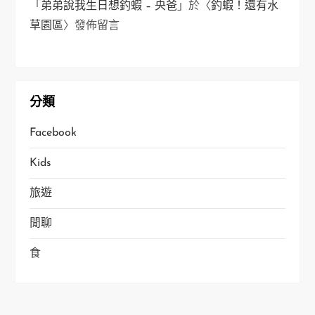
「
弟弟說我生日想釣蝦 – 央爸
」於〈
釣蝦！還有水
草園區
〉發佈留言
分類
Facebook
Kids
旅遊
閒聊
食