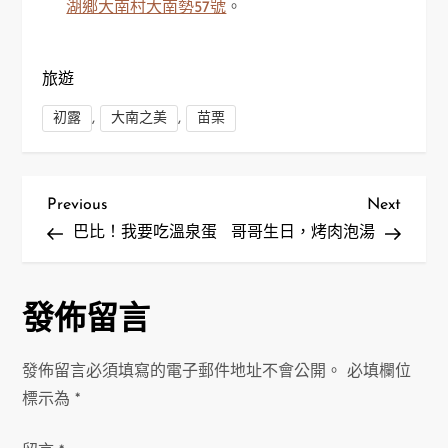
湖鄉大南村大南勢57號
。
旅遊
,
,
初露
大南之美
苗栗
文
Previous
Next
Previous
Next
Post
Post
巴比！我要吃溫泉蛋
哥哥生日，烤肉泡湯
章
導
發佈留言
覽
發佈留言必須填寫的電子郵件地址不會公開。
必填欄位
標示為
*