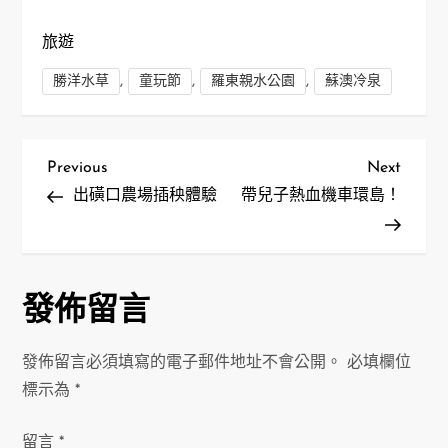
旅遊
,
,
,
勝洋水草
童玩節
羅東親水公園
蘇澳冷泉
文
Previous
Next
Previous
Next
Post
Post
出磺口農場插秧體驗
帶兒子熱血機車環島！
章
導
覽
發佈留言
發佈留言必須填寫的電子郵件地址不會公開。
必填欄位
標示為
*
留言
*