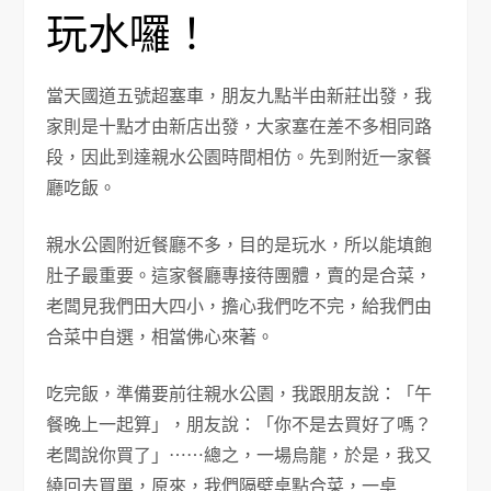
玩水囉！
當天國道五號超塞車，朋友九點半由新莊出發，我
家則是十點才由新店出發，大家塞在差不多相同路
段，因此到達親水公園時間相仿。先到附近一家餐
廳吃飯。
親水公園附近餐廳不多，目的是玩水，所以能填飽
肚子最重要。這家餐廳專接待團體，賣的是合菜，
老闆見我們田大四小，擔心我們吃不完，給我們由
合菜中自選，相當佛心來著。
吃完飯，準備要前往親水公園，我跟朋友說：「午
餐晚上一起算」，朋友說：「你不是去買好了嗎？
老闆說你買了」⋯⋯總之，一場烏龍，於是，我又
繞回去買單，原來，我們隔壁桌點合菜，一桌