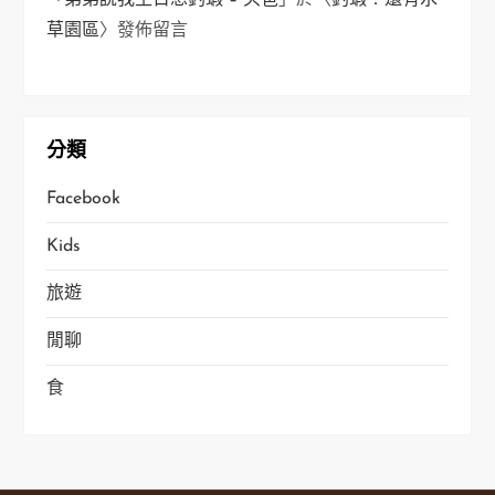
「
弟弟說我生日想釣蝦 – 央爸
」於〈
釣蝦！還有水
草園區
〉發佈留言
分類
Facebook
Kids
旅遊
閒聊
食