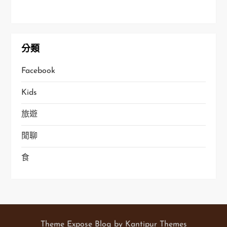
分類
Facebook
Kids
旅遊
閒聊
食
Theme Expose Blog by
Kantipur Themes