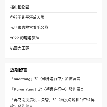
福山植物園
帶孩子到平溪放天燈
元旦來去故宮看毛公鼎
2022 的鹿港參拜
桃園大王蓮
近期留言
「
audiwang
」於〈
轉骨進行中
〉發佈留言
「
Karen Yang
」於〈
轉骨進行中
〉發佈留言
「
再訪南投清境 – 央爸
」於〈
南投清境和台中科博
館
〉發佈留言